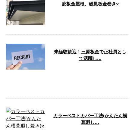
庇板金屋根、破風板金巻き⚒
…
未経験歓迎！三原板金で正社員とし
て活躍し…
未経験からでも正社員として活躍
するチャンスがあります。 三原
板金では岡山県倉敷市を拠点に板
金工事業務 …
カラーベストカバー工法(かんたん横
葺廻し…
カラーベストの上にルーフィング