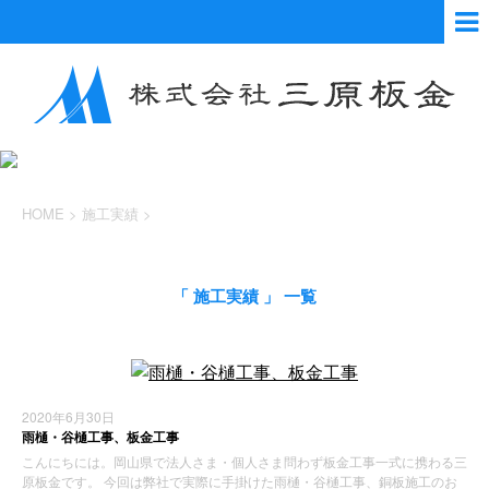
HOME
>
施工実績
>
「 施工実績 」 一覧
2020年6月30日
雨樋・谷樋工事、板金工事
こんにちには。岡山県で法人さま・個人さま問わず板金工事一式に携わる三
原板金です。 今回は弊社で実際に手掛けた雨樋・谷樋工事、銅板施工のお